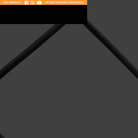
069 56005561
PROBETRAINING ANFRAGEN


